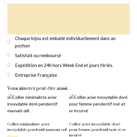
Chaque bijou est emballé individuellement dans un
pochon
Livraison Gratuite
À partir de 14,90 € d'achat
Satisfait ou remboursé
Expédition en 24h hors Week End et jours fériés.
Entreprise Française
Vous aimerez peut-être aussi…
Collier minimaliste acier
Collier acier inoxydable doré
inoxydable pendentif mauvais œil
pour femme pendentif noir et or
incurvé