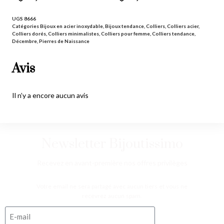
UGS
8666
Catégories
Bijoux en acier inoxydable
,
Bijoux tendance
,
Colliers
,
Colliers acier
,
Colliers dorés
,
Colliers minimalistes
,
Colliers pour femme
,
Colliers tendance
,
Décembre
,
Pierres de Naissance
Avis
Il n’y a encore aucun avis
Newsletter Bijoutissimo
Recevez en avant-première nos offres privilèges
Votre email ne sera partagé avec aucun tiers et vous ne
recevrez aucun spam.