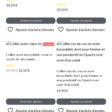
24,50
€
Note
5.00
22,50
€
Note
sur 5
5.00
sur 5
Ajouter au panier
Ajouter au panier
Ajouter à la liste d’envies
Ajouter à la liste d’envies
Promo !
Collier acier inoxydable cœur et
oxyde de zirconium
29,90
€
22,50
€
Note
Collier ras de cou en acier
5.00
sur 5
inoxydable doré pour femme et
son pendentif en Quartz rose
orné d’un soleil
19,90
€
Choix des options
Ajouter au panier
Ajouter à la liste d’envies
Ajouter à la liste d’envies