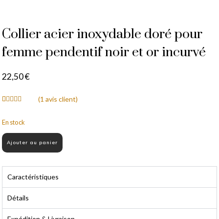
Collier acier inoxydable doré pour
femme pendentif noir et or incurvé
22,50
€
(
1
avis client)
Noté
1
5.00
sur 5 basé
En stock
sur
notation
client
Ajouter au panier
Caractéristiques
Détails
Expédition & Livraison