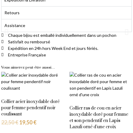
Retours
Assistance
Chaque bijou est emballé individuellement dans un pochon
Satisfait ou remboursé
Livraison Gratuite
Expédition en 24h hors Week End et jours fériés.
Entreprise Française
À partir de 14,90 € d'achat
Vous aimerez peut-être aussi…
Collier acier inoxydable doré
pour femme pendentif noir
Collier ras de cou en acier
coulissant
inoxydable doré pour femme
et son pendentif en Lapis
22,50
€
19,50
€
Lazuli orné d’une croix