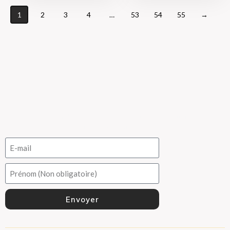
1
2
3
4
…
53
54
55
→
Newsletter Bijoutissimo
Recevez en avant-première nos offres privilèges
Votre email ne sera partagé avec aucun tiers et vous ne
recevrez aucun spam.
Envoyer