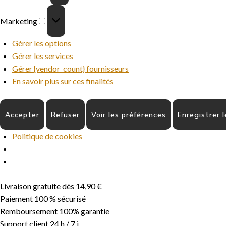
Marketing
Marketing
Gérer les options
Gérer les services
Gérer {vendor_count} fournisseurs
En savoir plus sur ces finalités
Accepter
Refuser
Voir les préférences
Enregistrer 
Politique de cookies
Aller
Livraison gratuite dès 14,90 €
au
Paiement 100 % sécurisé
contenu
Remboursement 100% garantie
Support client 24 h / 7 j