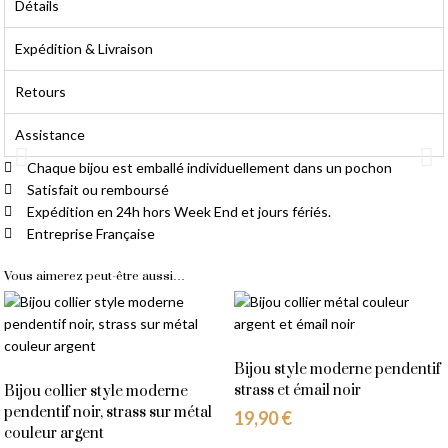
Détails
Expédition & Livraison
Retours
Assistance
Chaque bijou est emballé individuellement dans un pochon
Satisfait ou remboursé
Livraison Gratuite
Expédition en 24h hors Week End et jours fériés.
Entreprise Française
À partir de 14,90 € d'achat
Vous aimerez peut-être aussi…
Bijou style moderne pendentif
strass et émail noir
Bijou collier style moderne
pendentif noir, strass sur métal
19,90
€
couleur argent