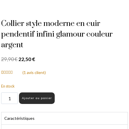
Collier style moderne en cuir
pendentif infini glamour couleur
argent
29,90
€
22,50
€
(
1
avis client)
Noté
1
5.00
sur 5 basé
En stock
sur
notation
client
Ajouter au panier
Caractéristiques