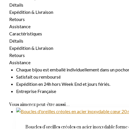
en
Détails
acier
Expédition & Livraison
inoxydable
Retours
forme
Assistance
cœur
Caractéristiques
30
Détails
mm
Expédition & Livraison
couleur
Retours
or
Assistance
Chaque bijou est emballé individuellement dans un pocho
Satisfait ou remboursé
Livraison Gratuite
Expédition en 24h hors Week End et jours fériés.
Entreprise Française
À partir de 14,90 € d'achat
Vous aimerez peut-être aussi…
Boucles d’oreilles créoles en acier inoxydable form