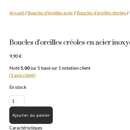
Accueil
/
Boucles d'oreilles acier
/
Boucles d'oreilles dorées
/ 
Boucles d’oreilles créoles en acier in
9,90
€
Noté
5.00
sur 5 basé sur
1
notation client
(
1
avis client)
En stock
quantité
de
Boucles
Ajouter au panier
d'oreilles
créoles
Caractéristiques