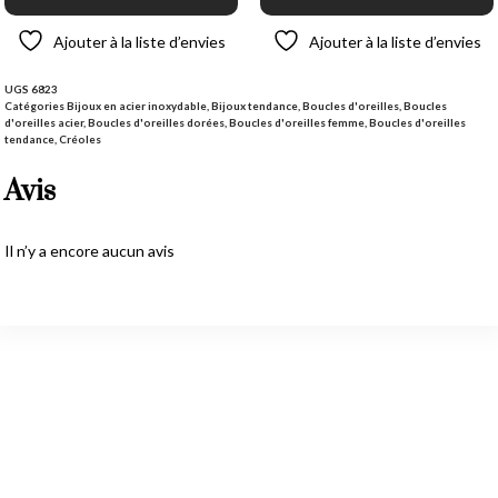
Ajouter à la liste d’envies
Ajouter à la liste d’envies
UGS
6823
Catégories
Bijoux en acier inoxydable
,
Bijoux tendance
,
Boucles d'oreilles
,
Boucles
d'oreilles acier
,
Boucles d'oreilles dorées
,
Boucles d'oreilles femme
,
Boucles d'oreilles
tendance
,
Créoles
Avis
Il n’y a encore aucun avis