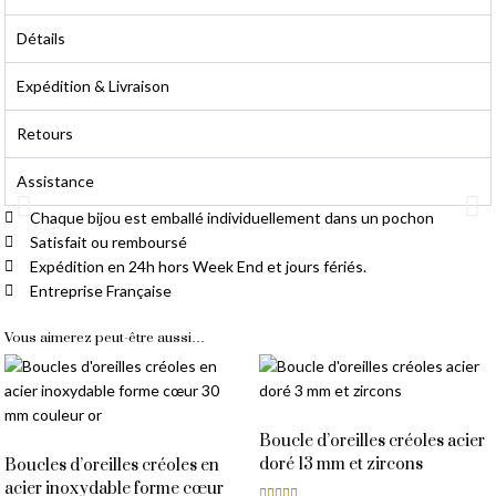
Détails
Expédition & Livraison
Retours
Assistance
Chaque bijou est emballé individuellement dans un pochon
Satisfait ou remboursé
Livraison Gratuite
Expédition en 24h hors Week End et jours fériés.
Entreprise Française
À partir de 14,90 € d'achat
Vous aimerez peut-être aussi…
Boucle d’oreilles créoles acier
doré 13 mm et zircons
Boucles d’oreilles créoles en
acier inoxydable forme cœur