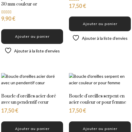
30 mm couleur or
17,50
€
Note
5.00
sur 5
9,90
€
Note
5.00
Ajouter au panier
sur 5
Ajouter au panier
Ajouter à la liste d’envies
Ajouter à la liste d’envies
Boucle d’oreilles acier doré
Boucle d’oreilles serpent en
avec un pendentif cœur
acier couleur or pour femme
17,50
€
17,50
€
Ajouter au panier
Ajouter au panier