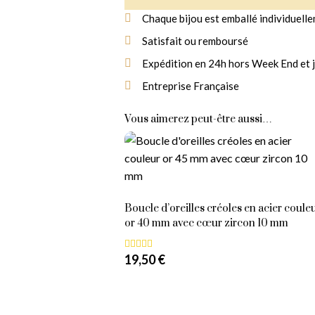
Chaque bijou est emballé individuell
Satisfait ou remboursé
Livraison
Expédition en 24h hors Week End et j
Gratuite
À partir de 14,90
Entreprise Française
€ d'achat
Vous aimerez peut-être aussi…
Boucle d’oreilles créoles en acier coule
or 40 mm avec cœur zircon 10 mm
19,50
€
Note
5.00
sur 5
Ajouter au panier