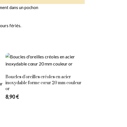
ement dans un pochon
ours fériés.
Vot
Boucles d’oreilles créoles en acier
inoxydable forme cœur 20 mm couleur
ur
or
8,90
€
Ajouter au panier