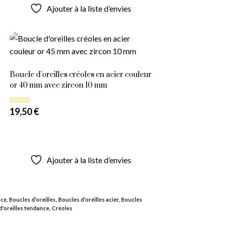
Ajouter à la liste d’envies
Boucle d’oreilles créoles en acier couleur
or 40 mm avec zircon 10 mm
19,50
€
Note
5.00
sur 5
Lire la suite
Ajouter à la liste d’envies
nce
,
Boucles d'oreilles
,
Boucles d'oreilles acier
,
Boucles
d'oreilles tendance
,
Créoles