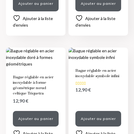
Ajouter au panier
Ajouter au panier
Ajouter à la liste
Ajouter à la liste
d’envies
d’envies
Bague réglable en acier
inoxydable symbole infini
Bague réglable en acier
inoxydable à forme
géométrique nœud
12,90
€
Note
4.50
celtique Triquetra
sur 5
12,90
€
Ajouter au panier
Ajouter au panier
Ajouter à la liste
Ajouter à la liste