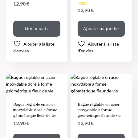
12,90
€
12,90
€
Note
5.00
sur 5
Lire la suite
Ajouter au panier
Ajouter à la liste
Ajouter à la liste
d’envies
d’envies
Bague réglable en acier
Bague réglable en acier
inoxydable doré à forme
inoxydable à forme
géométrique fleur de vie
géométrique fleur de vie
12,90
€
12,90
€