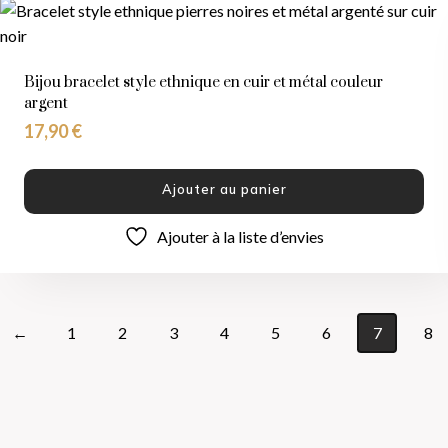
Bijou bracelet style ethnique en cuir et métal couleur
argent
17,90
€
Ajouter au panier
Ajouter à la liste d’envies
←
1
2
3
4
5
6
7
8