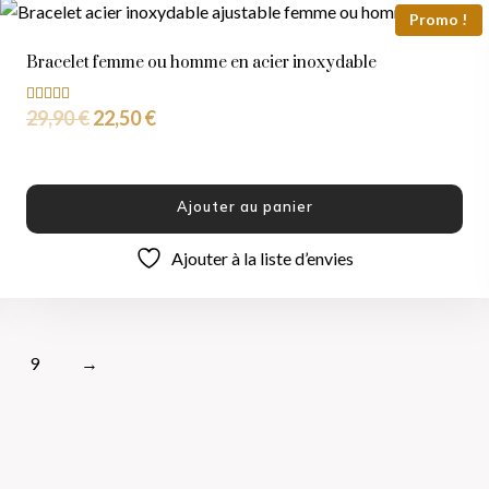
Promo !
Bracelet femme ou homme en acier inoxydable
29,90
€
22,50
€
Note
5.00
sur 5
Ajouter au panier
Ajouter à la liste d’envies
9
→