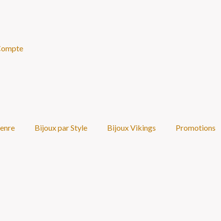
Compte
Genre
Bijoux par Style
Bijoux Vikings
Promotions