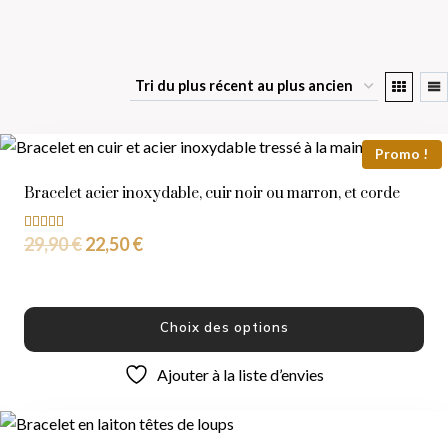
Promo !
Bracelet acier inoxydable, cuir noir ou marron, et corde
29,90
€
22,50
€
Note
5.00
sur 5
Choix des options
Ajouter à la liste d’envies