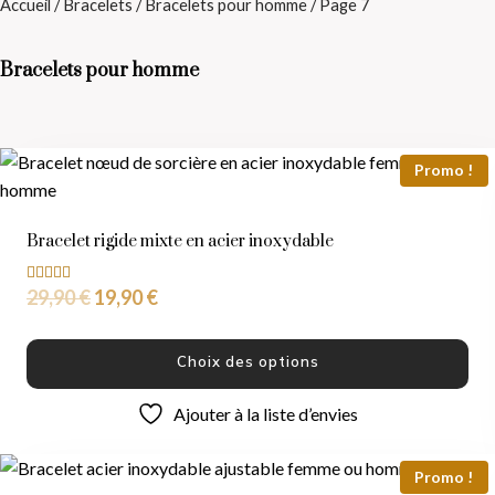
Accueil
/
Bracelets
/
Bracelets pour homme
/ Page 7
Bracelets pour homme
Promo !
Bracelet rigide mixte en acier inoxydable
29,90
€
19,90
€
Note
5.00
sur 5
Choix des options
Ajouter à la liste d’envies
Promo !