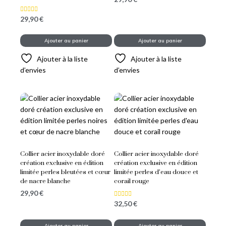
29,90
€
Note
5.00
sur 5
Ajouter au panier
Ajouter au panier
Ajouter à la liste
Ajouter à la liste
d’envies
d’envies
Collier acier inoxydable doré
Collier acier inoxydable doré
création exclusive en édition
création exclusive en édition
limitée perles bleutées et cœur
limitée perles d’eau douce et
de nacre blanche
corail rouge
29,90
€
32,50
€
Note
5.00
sur 5
Ajouter au panier
Ajouter au panier