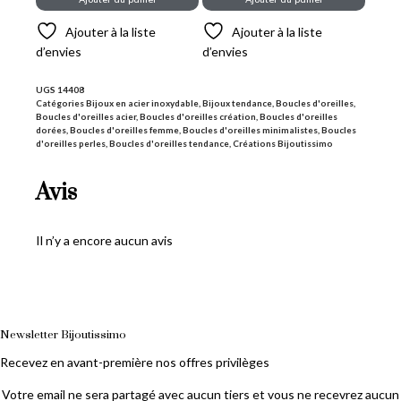
Ajouter à la liste
Ajouter à la liste
d’envies
d’envies
UGS
14408
Catégories
Bijoux en acier inoxydable
,
Bijoux tendance
,
Boucles d'oreilles
,
Boucles d'oreilles acier
,
Boucles d'oreilles création
,
Boucles d'oreilles
dorées
,
Boucles d'oreilles femme
,
Boucles d'oreilles minimalistes
,
Boucles
d'oreilles perles
,
Boucles d'oreilles tendance
,
Créations Bijoutissimo
Avis
Il n’y a encore aucun avis
Newsletter Bijoutissimo
Recevez en avant-première nos offres privilèges
Votre email ne sera partagé avec aucun tiers et vous ne recevrez aucun