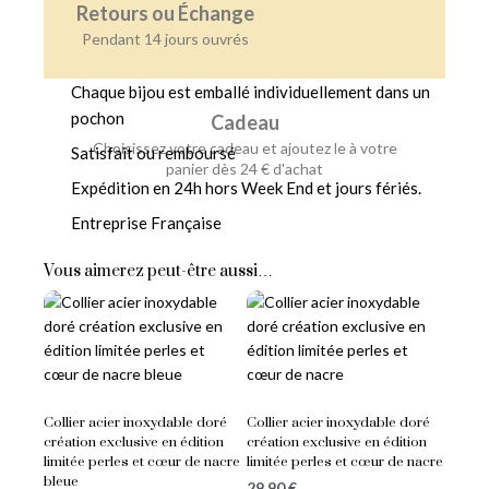
Retours ou Échange
Pendant 14 jours ouvrés
Chaque bijou est emballé individuellement dans un
pochon
Cadeau
Choisissez votre cadeau et ajoutez le à votre
Satisfait ou remboursé
panier dès 24 € d'achat
Expédition en 24h hors Week End et jours fériés.
Entreprise Française
Vous aimerez peut-être aussi…
Collier acier inoxydable doré
Collier acier inoxydable doré
création exclusive en édition
création exclusive en édition
limitée perles et cœur de nacre
limitée perles et cœur de nacre
bleue
29,90
€