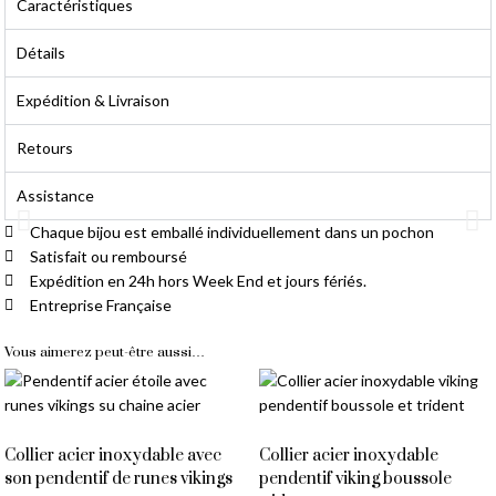
Caractéristiques
Détails
Expédition & Livraison
Retours
Assistance
Chaque bijou est emballé individuellement dans un pochon
Satisfait ou remboursé
Livraison Gratuite
Expédition en 24h hors Week End et jours fériés.
Entreprise Française
À partir de 14,90 € d'achat
Vous aimerez peut-être aussi…
Collier acier inoxydable avec
Collier acier inoxydable
son pendentif de runes vikings
pendentif viking boussole