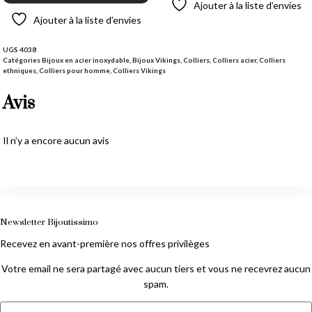
Ajouter à la liste d’envies
Ajouter à la liste d’envies
UGS
4038
Catégories
Bijoux en acier inoxydable
,
Bijoux Vikings
,
Colliers
,
Colliers acier
,
Colliers
ethniques
,
Colliers pour homme
,
Colliers Vikings
Avis
Il n’y a encore aucun avis
Newsletter Bijoutissimo
Recevez en avant-première nos offres privilèges
Votre email ne sera partagé avec aucun tiers et vous ne recevrez aucun
spam.