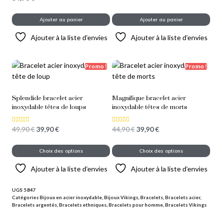
5.00
sur 5
Ajouter au panier
Ajouter au panier
Ajouter à la liste d’envies
Ajouter à la liste d’envies
Promo !
Promo !
Splendide bracelet acier
Magnifique bracelet acier
inoxydable têtes de loups
inoxydable têtes de morts
49,90
€
39,90
€
44,90
€
39,90
€
Note
Note
5.00
5.00
sur 5
sur 5
Choix des options
Choix des options
Ajouter à la liste d’envies
Ajouter à la liste d’envies
UGS
5847
Catégories
Bijoux en acier inoxydable
,
Bijoux Vikings
,
Bracelets
,
Bracelets acier
,
Bracelets argentés
,
Bracelets ethniques
,
Bracelets pour homme
,
Bracelets Vikings