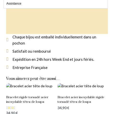
Assistance
Chaque bijou est emballé individuellement dans un
pochon
Livraison Gratuite
À partir de 14,90 € d'achat
Satisfait ou remboursé
Expédition en 24h hors Week End et jours fériés.
Entreprise Française
Vous aimerez peut-être aussi…
Bracelet rigide torsadé acier
Bracelet acier inoxydable rigide
inoxydable têtes de loups
torsadé têtes de loups
34,90
€
34,90
€
Note