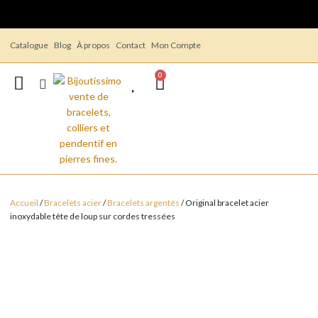
Catalogue
Blog
À propos
Contact
Mon Compte
0
Accueil
/
Bracelets acier
/
Bracelets argentés
/ Original bracelet acier
inoxydable tête de loup sur cordes tressées