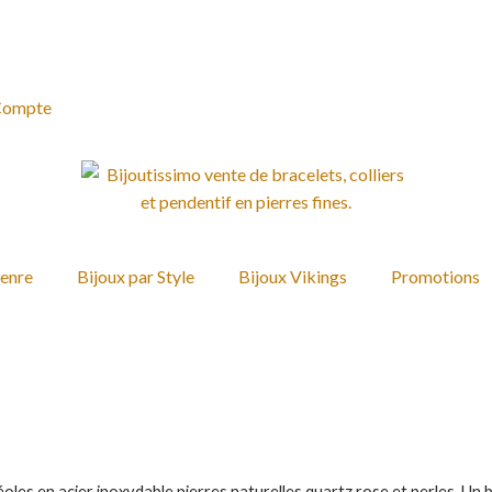
Compte
90 €
Genre
Bijoux par Style
Bijoux Vikings
Promotions
éoles en acier inoxydable pierres naturelles quartz rose et perles. Un bi