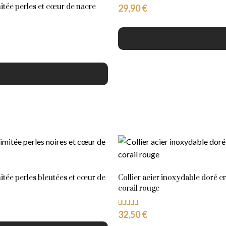
mitée perles et cœur de nacre
29,90
€
mitée perles bleutées et cœur de
Collier acier inoxydable doré cr
corail rouge
32,50
€
Note
5.00