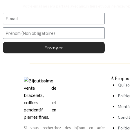
Votre email ne sera partagé avec aucun tiers et vous ne recevr
Envoyer
À Propos
Qui s
Politi
Mentio
Condit
Si vous recherchez des bijoux en acier
Politi