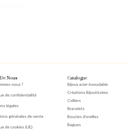
ez aucun spam.
 De Nous
Catalogue
ommes-nous ?
Bijoux acier inoxydable
Créations Bijoutissimo
que de confidentialité
Colliers
ns légales
Bracelets
ions générales de vente
Boucles d’oreilles
Bagues
que de cookies (UE)