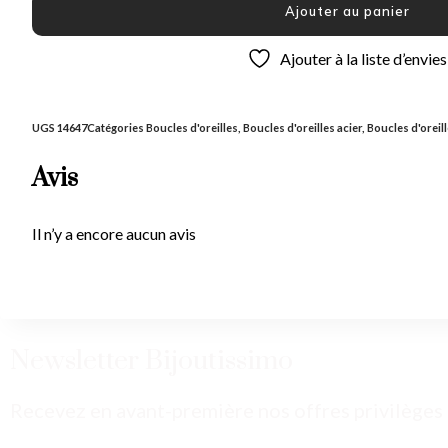
Ajouter au panier
Ajouter à la liste d’envies
UGS
14647
Catégories
Boucles d'oreilles
,
Boucles d'oreilles acier
,
Boucles d'oreil
Avis
Il n’y a encore aucun avis
Newsletter Bijoutissimo
Recevez en avant-première nos offres privilèges