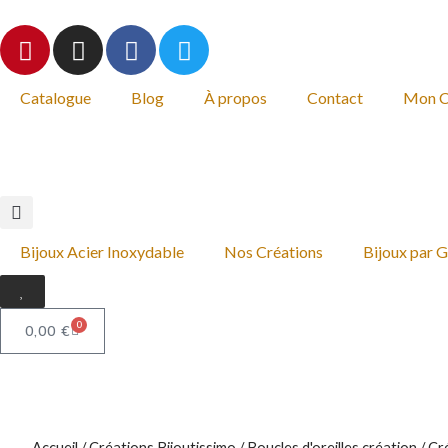
Catalogue
Blog
À propos
Contact
Mon 
Livraison gratuite dès 14,
Bijoux Acier Inoxydable
Nos Créations
Bijoux par 
0
0,00
€
Accueil
/
Créations Bijoutissimo
/
Boucles d'oreilles création
/ Cr