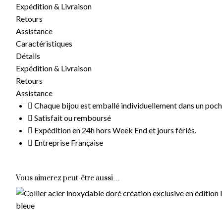
Expédition & Livraison
Retours
Assistance
Caractéristiques
Détails
Expédition & Livraison
Retours
Assistance
Chaque bijou est emballé individuellement dans un poc
Satisfait ou remboursé
Livraison Gratuite
Expédition en 24h hors Week End et jours fériés.
Entreprise Française
À partir de 14,90 € d'achat
Vous aimerez peut-être aussi…