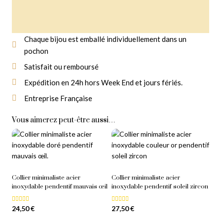
Chaque bijou est emballé individuellement dans un
pochon
Livraison Gratuite
À partir de 14,90 € d'achat
Satisfait ou remboursé
Expédition en 24h hors Week End et jours fériés.
Entreprise Française
Vous aimerez peut-être aussi…
Collier minimaliste acier
Collier minimaliste acier
inoxydable pendentif mauvais œil
inoxydable pendentif soleil zircon
24,50
€
27,50
€
Note
Note
5.00
5.00
sur 5
sur 5