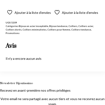
Ajouter au panier
Lire la suite
Ajouter à la liste d’envies
Ajouter à la liste d’envies
UGS
5209
Catégories
Bijoux en acier inoxydable
,
Bijoux tendance
,
Colliers
,
Colliers acier
,
Colliers dorés
,
Colliers minimalistes
,
Colliers pour femme
,
Colliers tendance
,
Promotions
Avis
Il n’y a encore aucun avis
Newsletter Bijoutissimo
Recevez en avant-première nos offres privilèges
Votre email ne sera partagé avec aucun tiers et vous ne recevrez aucun
spam.