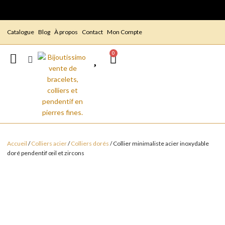
Catalogue
Blog
À propos
Contact
Mon Compte
0
Accueil
/
Colliers acier
/
Colliers dorés
/ Collier minimaliste acier inoxydable
doré pendentif œil et zircons