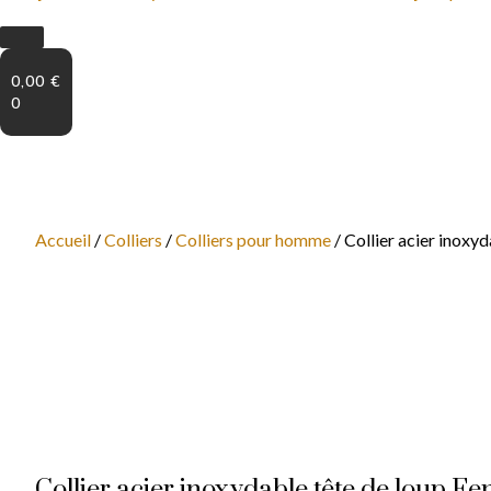
0,00
€
0
Accueil
/
Colliers
/
Colliers pour homme
/ Collier acier inoxyd
Collier acier inoxydable tête de loup Fe