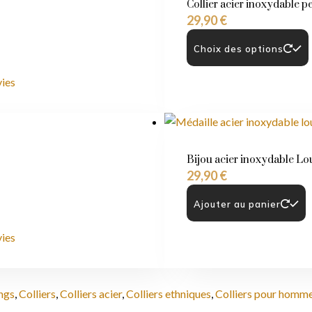
Collier acier inoxydable p
29,90
€
Choix des options
vies
Bijou acier inoxydable Lou
29,90
€
Ajouter au panier
vies
ngs
,
Colliers
,
Colliers acier
,
Colliers ethniques
,
Colliers pour homm