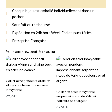
Chaque bijou est emballé individuellement dans un
pochon
Livraison Gratuite
À partir de 14,90 € d'achat
Satisfait ou remboursé
Expédition en 24h hors Week End et jours fériés.
Entreprise Française
Vous aimerez peut-être aussi…
Collier avec pendentif drakkar
viking sur chaine tout en acier
inoxydable
Collier en acier inoxydable
29,90
€
serpent et nœud de Valknut
couleurs or et argent
39,90
€