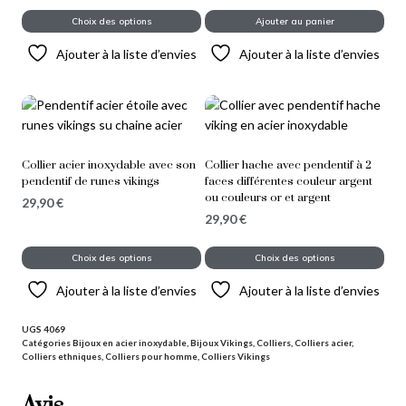
Choix des options
Ajouter au panier
Ajouter à la liste d’envies
Ajouter à la liste d’envies
Collier acier inoxydable avec son
Collier hache avec pendentif à 2
pendentif de runes vikings
faces différentes couleur argent
ou couleurs or et argent
29,90
€
29,90
€
Choix des options
Choix des options
Ajouter à la liste d’envies
Ajouter à la liste d’envies
UGS
4069
Catégories
Bijoux en acier inoxydable
,
Bijoux Vikings
,
Colliers
,
Colliers acier
,
Colliers ethniques
,
Colliers pour homme
,
Colliers Vikings