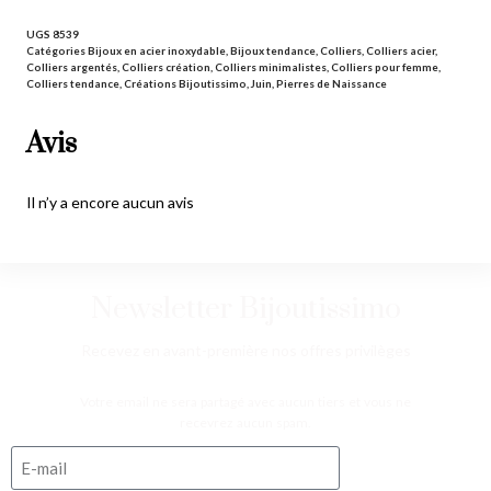
UGS
8539
Catégories
Bijoux en acier inoxydable
,
Bijoux tendance
,
Colliers
,
Colliers acier
,
Colliers argentés
,
Colliers création
,
Colliers minimalistes
,
Colliers pour femme
,
Colliers tendance
,
Créations Bijoutissimo
,
Juin
,
Pierres de Naissance
Avis
Il n’y a encore aucun avis
Newsletter Bijoutissimo
Recevez en avant-première nos offres privilèges
Votre email ne sera partagé avec aucun tiers et vous ne
recevrez aucun spam.