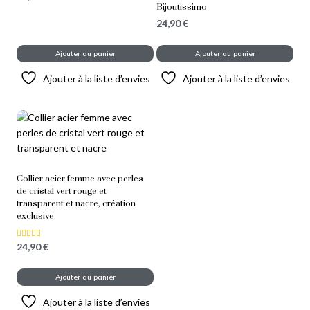
Bijoutissimo
24,90
€
Ajouter au panier
Ajouter au panier
Ajouter à la liste d’envies
Ajouter à la liste d’envies
Collier acier femme avec perles
de cristal vert rouge et
transparent et nacre, création
exclusive
24,90
€
Note
5.00
sur 5
Ajouter au panier
Ajouter à la liste d’envies