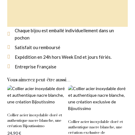
Chaque bijou est emballé individuellement dans un
pochon
Livraison Gratuite
À partir de 14,90 € d'achat
Satisfait ou remboursé
Expédition en 24h hors Week End et jours fériés.
Entreprise Française
Vous aimerez peut-être aussi…
Collier acier inoxydable doré et
authentique nacre blanche, une
Collier acier inoxydable doré et
création Bijoutissimo
authentique nacre blanche, une
création exclusive de
24,90
€