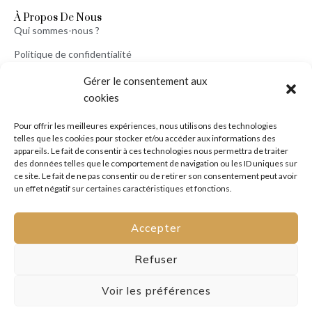
À Propos De Nous
Qui sommes-nous ?
Politique de confidentialité
Mentions légales
Gérer le consentement aux
cookies
Conditions générales de vente
Politique de cookies (UE)
Pour offrir les meilleures expériences, nous utilisons des technologies
telles que les cookies pour stocker et/ou accéder aux informations des
appareils. Le fait de consentir à ces technologies nous permettra de traiter
des données telles que le comportement de navigation ou les ID uniques sur
Service Client
ce site. Le fait de ne pas consentir ou de retirer son consentement peut avoir
Mon Compte
un effet négatif sur certaines caractéristiques et fonctions.
Conditions d’Expéditions
Paiements
Accepter
Politique des Retours
Nous Contacter
Refuser
assistance@bijoutissimo.com
Tél : (+33) 06 20 71 27 92
Voir les préférences
Lun à Vend : de 9H00 à 18H00