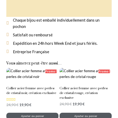
Chaque bijou est emballé individuellement dans un
pochon
Livraison Gratuite
À partir de 14,90 € d'achat
Satisfait ou remboursé
Expédition en 24h hors Week End et jours fériés.
Entreprise Française
Vous aimerez peut-être aussi…
Promo !
Promo !
Collier acier femme avec perles
Collier acier femme avec perles
de cristal noir, création exclusive
de cristal rouge, création
exclusive
24,90
€
19,90
€
24,90
€
19,90
€
Note
5.00
sur 5
Ajouter au panier
Ajouter au panier