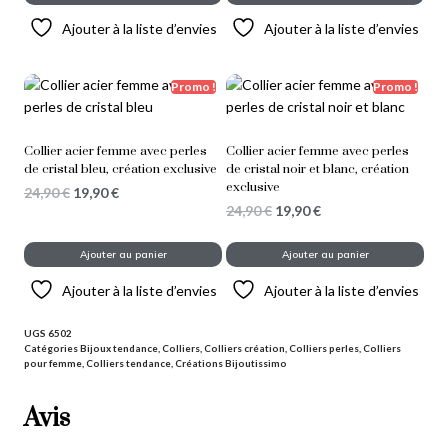
Ajouter à la liste d’envies
Ajouter à la liste d’envies
Promo !
Promo !
Collier acier femme avec perles
Collier acier femme avec perles
de cristal bleu, création exclusive
de cristal noir et blanc, création
exclusive
24,90
€
19,90
€
24,90
€
19,90
€
Ajouter au panier
Ajouter au panier
Ajouter à la liste d’envies
Ajouter à la liste d’envies
UGS
6502
Catégories
Bijoux tendance
,
Colliers
,
Colliers création
,
Colliers perles
,
Colliers
pour femme
,
Colliers tendance
,
Créations Bijoutissimo
Avis