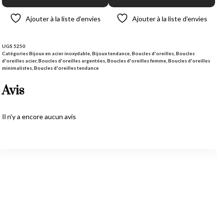
Ajouter à la liste d’envies
Ajouter à la liste d’envies
UGS
5250
Catégories
Bijoux en acier inoxydable
,
Bijoux tendance
,
Boucles d'oreilles
,
Boucles
d'oreilles acier
,
Boucles d'oreilles argentées
,
Boucles d'oreilles femme
,
Boucles d'oreilles
minimalistes
,
Boucles d'oreilles tendance
Avis
Il n’y a encore aucun avis