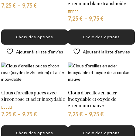
zirconium blanc translucide
7,25
€
–
9,75
€
7,25
€
–
9,75
€
Note
5.00
sur 5
Choix des options
Choix des options
Ajouter à la liste d’envies
Ajouter à la liste d’envies
Clous d’oreilles puces avec
Clous d’oreilles en acier
zircon rose et acier inoxydable
inoxydable et oxyde de
zirconium mauve
7,25
€
–
9,75
€
Note
7,25
€
–
9,75
€
5.00
sur 5
Choix des options
Choix des options