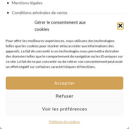
Mentions légales
Conditions générales de vente
Gérer le consentement aux
Politique de cookies (UE)
cookies
Pour offrir les meilleures expériences, nous utilisons des technologies
telles que les cookies pour stocker et/ou accéder aux informations des
Service Client
appareils. Le fait de consentir à ces technologies nous permettra de traiter
Mon Compte
des données telles que le comportement de navigation ou les ID uniques sur
Conditions d’Expéditions
ce site. Le fait de ne pas consentir ou de retirer son consentement peut avoir
Paiements
un effet négatif sur certaines caractéristiques et fonctions.
Politique des Retours
Accepter
Nous Contacter
assistance@bijoutissimo.com
Refuser
Tél : (+33) 06 20 71 27 92
Lun à Vend : de 9H00 à 18H00
Voir les préférences
Politique de cookies
© 2026 Bijoutissimo