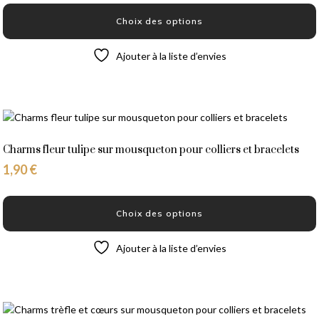
sur
Choix des options
la
page
Ce
Ajouter à la liste d’envies
du
produit
produit
a
plusieurs
variations.
Les
options
Charms fleur tulipe sur mousqueton pour colliers et bracelets
peuvent
1,90
€
être
choisies
sur
Choix des options
la
page
Ce
Ajouter à la liste d’envies
du
produit
produit
a
plusieurs
variations.
Les