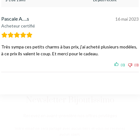
Pascale A….s
16 mai 2023
Acheteur certifié
Très sympa ces petits charms à bas prix, j’ai acheté plusieurs modèles,
à ce prix ils valent le coup. Et merci pour le cadeau.
(0)
(0)
Newsletter Bijoutissimo
Recevez en avant-première nos offres privilèges
Votre email ne sera partagé avec aucun tiers et vous ne recevrez
aucun spam.