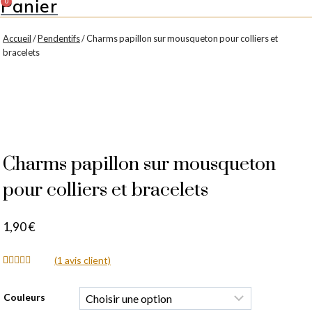
Panier
0
Accueil
/
Pendentifs
/ Charms papillon sur mousqueton pour colliers et
bracelets
Charms papillon sur mousqueton
pour colliers et bracelets
1,90
€
(
1
avis client)
Noté
1
5.00
sur 5 basé
sur
notation
Couleurs
client