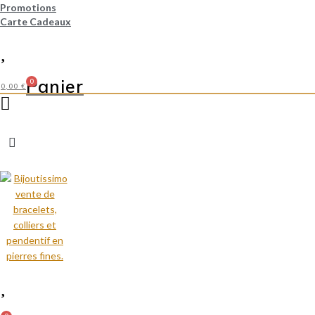
Promotions
Carte Cadeaux
Panier
0
0,00
€