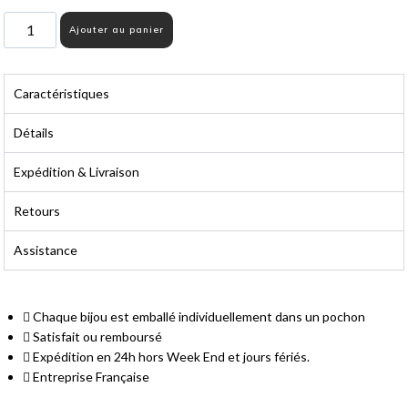
quantité
Ajouter au panier
de
Charms
papillon
Caractéristiques
sur
mousqueton
Détails
pour
colliers
Expédition & Livraison
et
bracelets
Retours
Assistance
Chaque bijou est emballé individuellement dans un pochon
Livraison Gratuite
Satisfait ou remboursé
Expédition en 24h hors Week End et jours fériés.
À partir de 14,90 € d'achat
Entreprise Française