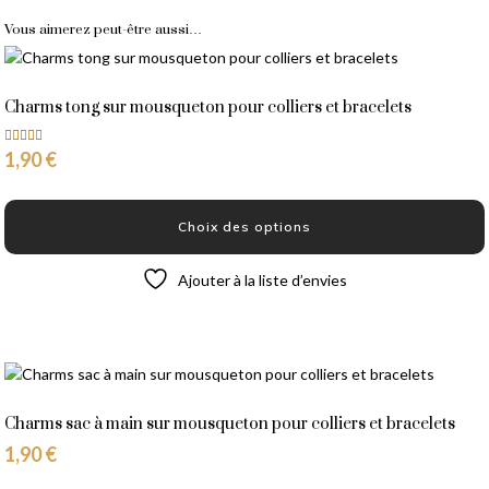
Vous aimerez peut-être aussi…
Charms tong sur mousqueton pour colliers et bracelets
1,90
€
Note
5.00
sur 5
Choix des options
Ce
Ajouter à la liste d’envies
produit
a
plusieurs
variations.
Les
options
Charms sac à main sur mousqueton pour colliers et bracelets
peuvent
1,90
€
être
choisies