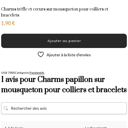
options
Charms trèfle et cœurs sur mousqueton pour colliers et
peuvent
bracelets
être
1,90
€
choisies
sur
la
Ajouter au panier
page
du
Ajouter à la liste d’envies
produit
UGS
7005
Catégorie
Pendentifs
1 avis pour
Charms papillon sur
mousqueton pour colliers et bracelets
1-1 de 1 avis