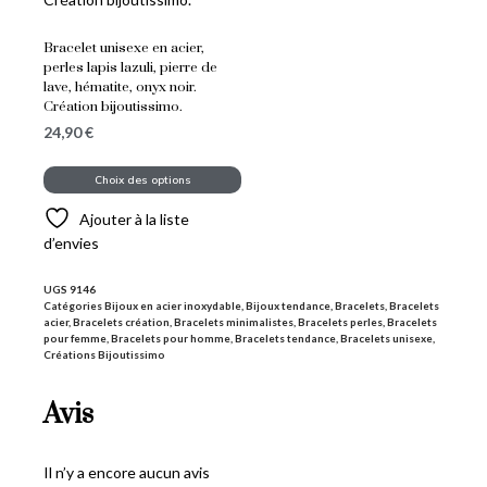
Bracelet unisexe en acier,
perles lapis lazuli, pierre de
lave, hématite, onyx noir.
Création bijoutissimo.
24,90
€
Choix des options
Ajouter à la liste
d’envies
UGS
9146
Catégories
Bijoux en acier inoxydable
,
Bijoux tendance
,
Bracelets
,
Bracelets
acier
,
Bracelets création
,
Bracelets minimalistes
,
Bracelets perles
,
Bracelets
pour femme
,
Bracelets pour homme
,
Bracelets tendance
,
Bracelets unisexe
,
Créations Bijoutissimo
Avis
Il n’y a encore aucun avis