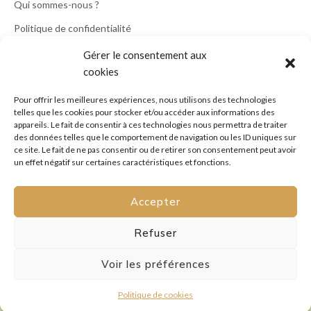
Qui sommes-nous ?
Politique de confidentialité
Mentions légales
Gérer le consentement aux
cookies
Conditions générales de vente
Politique de cookies (UE)
Pour offrir les meilleures expériences, nous utilisons des technologies
telles que les cookies pour stocker et/ou accéder aux informations des
appareils. Le fait de consentir à ces technologies nous permettra de traiter
des données telles que le comportement de navigation ou les ID uniques sur
Service Client
ce site. Le fait de ne pas consentir ou de retirer son consentement peut avoir
Mon Compte
un effet négatif sur certaines caractéristiques et fonctions.
Conditions d’Expéditions
Paiements
Accepter
Politique des Retours
Nous Contacter
Refuser
assistance@bijoutissimo.com
Tél : (+33) 06 20 71 27 92
Voir les préférences
Lun à Vend : de 9H00 à 18H00
Politique de cookies
© 2026 Bijoutissimo