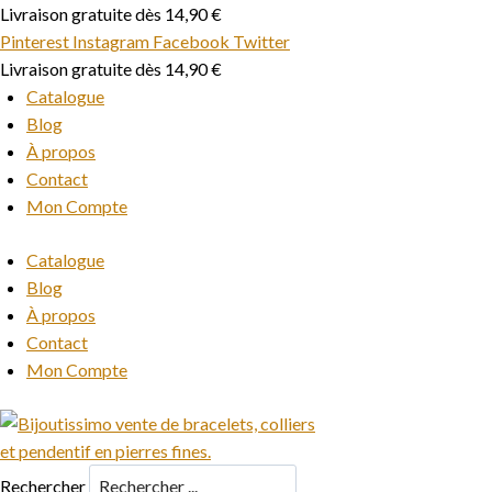
Aller
Livraison gratuite dès 14,90 €
au
Pinterest
Instagram
Facebook
Twitter
contenu
Livraison gratuite dès 14,90 €
Catalogue
Blog
À propos
Contact
Mon Compte
Catalogue
Blog
À propos
Contact
Mon Compte
Rechercher