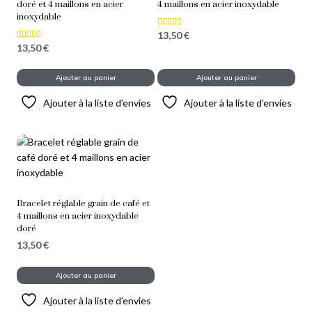
doré et 4 maillons en acier
4 maillons en acier inoxydable
inoxydable
13,50
€
Note
4.00
13,50
€
Note
sur 5
5.00
sur 5
Ajouter au panier
Ajouter au panier
Ajouter à la liste d’envies
Ajouter à la liste d’envies
Bracelet réglable grain de café et
4 maillons en acier inoxydable
doré
13,50
€
Ajouter au panier
Ajouter à la liste d’envies