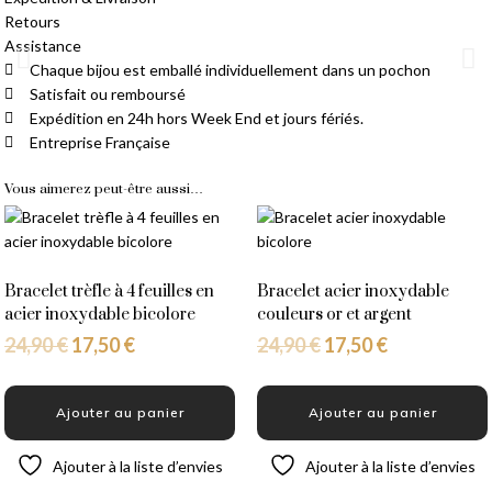
Retours
Assistance
Chaque bijou est emballé individuellement dans un pochon
Satisfait ou remboursé
Livraison Gratuite
Expédition en 24h hors Week End et jours fériés.
Entreprise Française
À partir de 14,90 € d'achat
Vous aimerez peut-être aussi…
Bracelet trèfle à 4 feuilles en
Bracelet acier inoxydable
acier inoxydable bicolore
couleurs or et argent
24,90
€
17,50
€
24,90
€
17,50
€
Ajouter au panier
Ajouter au panier
Ajouter à la liste d’envies
Ajouter à la liste d’envies