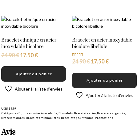
Bracelet ethnique en acier
Bracelet en acier inoxydable
inoxydable bicolore
bicolore libellule
24,90
€
17,50
€
24,90
€
17,50
€
Note
5.00
sur 5
Ajouter au panier
Ajouter au panier
Ajouter à la liste d’envies
Ajouter à la liste d’envies
UGS
3959
Catégories
Bijoux en acier inoxydable
,
Bracelets
,
Bracelets acier
,
Bracelets argentés
,
Bracelets dorés
,
Bracelets minimalistes
,
Bracelets pour femme
,
Promotions
Avis