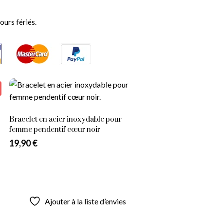
ement dans un pochon
deau
ours fériés.
au et ajoutez le à votre
 24 € d'achat
Bracelet en acier inoxydable pour
femme pendentif cœur noir
19,90
€