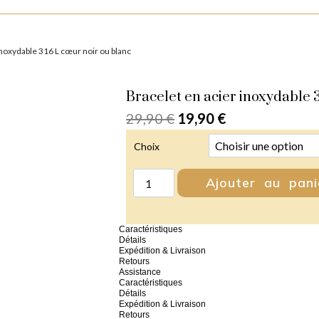
Bijoux par Genre
Bijoux par Style
Bijoux Vikings
Promotion
inoxydable 316 L cœur noir ou blanc
Bracelet en acier inoxydable 
29,90
€
19,90
€
Choix
Ajouter au pani
Caractéristiques
Détails