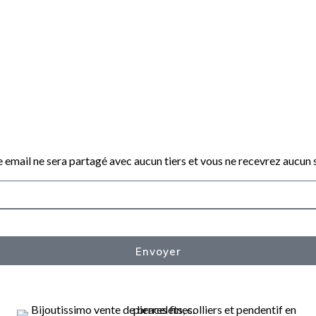
Catégories
Bijoux en acier inoxydable
,
Bracelets
,
Bra
Promotions
 email ne sera partagé avec aucun tiers et vous ne recevrez aucun