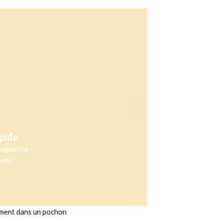
pide
expédiée
rées