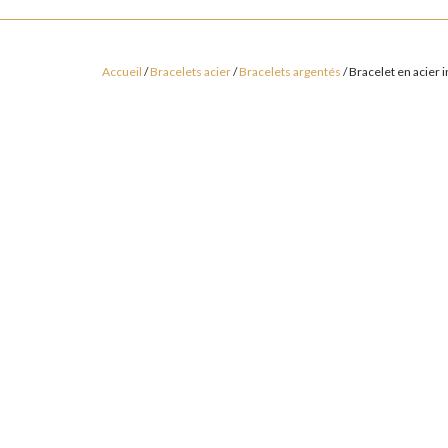
Bijoux Acier Inoxydable
Nos Créations
Accueil
/
Bracelets acier
/
Bracelets argentés
/ Bracelet en acier 