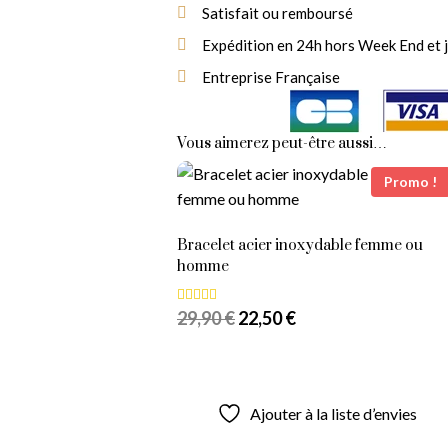
Retours ou
Échange
Pendant 14 jours
Chaque bijou est emballé individuell
ouvrés
Satisfait ou remboursé
Ca
Expédition en 24h hors Week End et j
Choisissez votre cade
panier dès
Entreprise Française
Vous aimerez peut-être aussi…
Promo !
Bracelet acier inoxydable femme ou
homme
29,90
€
22,50
€
Note
5.00