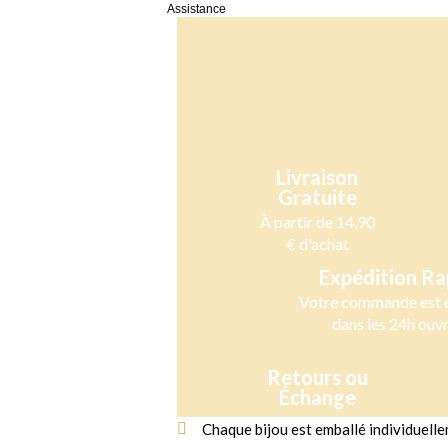
Expédition & Livraison
Retours
Assistance
Caractéristiques
Détails
Expédition & Livraison
Retours
Assistance
Livraison
Gratuite
À partir de 14,90
€ d'achat
Expédition Ra
Votre commande est 
dans les 24h ouv