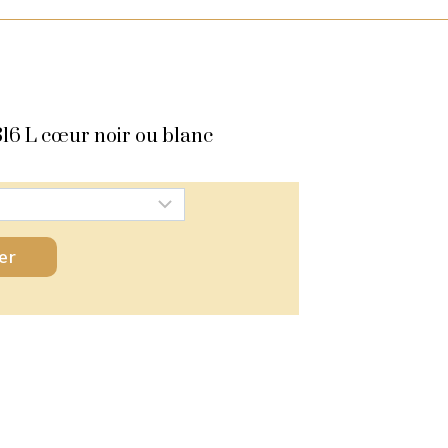
0
s
Carte Cadeaux
0,00
€
316 L cœur noir ou blanc
er