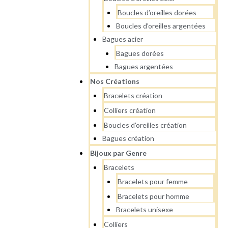
Boucles d’oreilles dorées
Boucles d’oreilles argentées
Bagues acier
Bagues dorées
Bagues argentées
Nos Créations
Bracelets création
Colliers création
Boucles d’oreilles création
Bagues création
Bijoux par Genre
Bracelets
Bracelets pour femme
Bracelets pour homme
Bracelets unisexe
Colliers