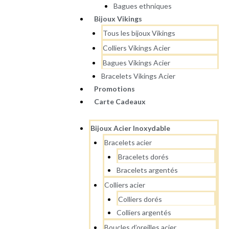
Bagues ethniques
Bijoux Vikings
Tous les bijoux Vikings
Colliers Vikings Acier
Bagues Vikings Acier
Bracelets Vikings Acier
Promotions
Carte Cadeaux
Bijoux Acier Inoxydable
Bracelets acier
Bracelets dorés
Bracelets argentés
Colliers acier
Colliers dorés
Colliers argentés
Boucles d’oreilles acier