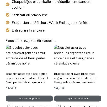
Chaque bijou est emballé individuellement dans un
pochon
Livraison Gratuite
À partir de 14,90 € d'achat
Satisfait ou remboursé
Expédition en 24h hors Week End et jours fériés.
Entreprise Française
Vous aimerez peut-être aussi…
Bracelet acier avec breloques
Bracelet acier avec breloques
argentées cœur arbre de vie et
argentées cœur arbre de vie et
fleur, perles céramique noire
fleur, perles céramique crème
14,90
€
14,90
€
Ajouter au panier
Ajouter au panier