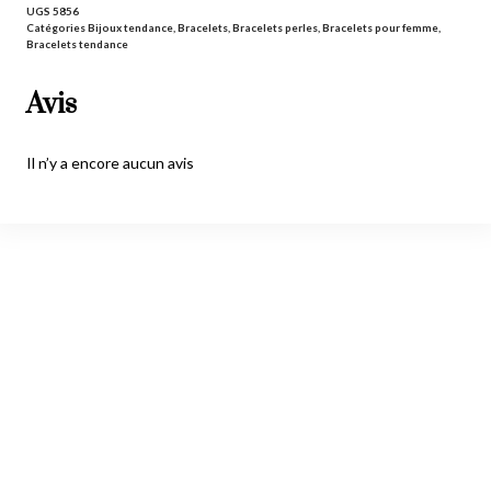
UGS
5856
Catégories
Bijoux tendance
,
Bracelets
,
Bracelets perles
,
Bracelets pour femme
,
Bracelets tendance
Avis
Il n’y a encore aucun avis