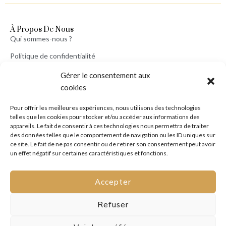
À Propos De Nous
Qui sommes-nous ?
Politique de confidentialité
Mentions légales
Gérer le consentement aux
cookies
Conditions générales de vente
Politique de cookies (UE)
Pour offrir les meilleures expériences, nous utilisons des technologies
telles que les cookies pour stocker et/ou accéder aux informations des
appareils. Le fait de consentir à ces technologies nous permettra de traiter
des données telles que le comportement de navigation ou les ID uniques sur
Service Client
ce site. Le fait de ne pas consentir ou de retirer son consentement peut avoir
Mon Compte
un effet négatif sur certaines caractéristiques et fonctions.
Conditions d’Expéditions
Paiements
Accepter
Politique des Retours
Nous Contacter
Refuser
assistance@bijoutissimo.com
Tél : (+33) 06 20 71 27 92