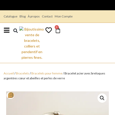
Catalogue
Blog
À propos
Contact
Mon Compte
Livraison gratuite dès 14,90 €
0
Accueil
/
Bracelets
/
Bracelets pour femme
/ Bracelet acier avec breloques
argentées cœur et abeilles et perles de verre