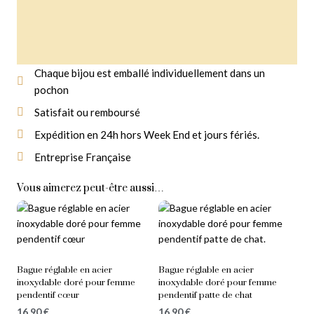
Chaque bijou est emballé individuellement dans un
pochon
Livraison Gratuite
À partir de 14,90 € d'achat
Satisfait ou remboursé
Expédition en 24h hors Week End et jours fériés.
Entreprise Française
Vous aimerez peut-être aussi…
Bague réglable en acier
Bague réglable en acier
inoxydable doré pour femme
inoxydable doré pour femme
pendentif cœur
pendentif patte de chat
16,90
€
16,90
€